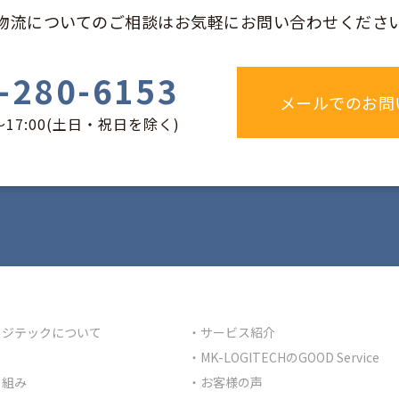
物流についてのご相談は
お気軽にお問い合わせくださ
-280-6153
る場合（開示対象ではありません）
メールでのお問
業様から業務を受託する場合】
〜17:00(土日・祝日を除く)
ータ処理・発送業務
客様ご自身の判断により個人情報ご提供の可否判断を選択できます。
提供サービスをご利用になれない場合があることをご了承ください。
ウェブビーコン等を用いるなど、本人が容易に認識できない方法によ
供いだいた個人情報を原則としてご本人の同意を得ることなく、第三
該当する場合を除きます。
ロジテックについて
サービス紹介
MK-LOGITECHのGOOD Service
り組み
お客様の声