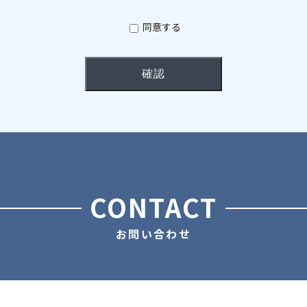
対応
同意する
児・介護、給与・賞与、租税、退職金、健康診断、福利厚生、健康保
者にとって有益と判断した業務を行う場合
CONTACT
お問い合わせ
考結果等のご連絡
及びその他に関するご連絡