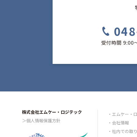
商談、打合せ
情報提供
048
当社が個人情報を取得す
【当社のクライアント企
受付時間 9:00
商品等の発送に係るデ
当サイトにおいては、お
い場合には、当サイトの
※当社は、クッキーや、
せん。
２．第三者提供について
当社は、お客様からご提
株式会社エムケー・ロジテック
ません。ただし、下記に
エムケー・
＞個人情報保護方針
会社情報
法令に基づく場合
社内での取